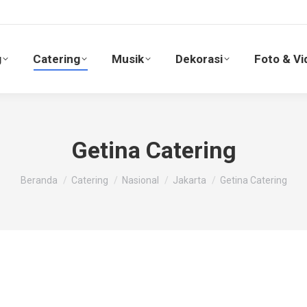
g
Catering
Musik
Dekorasi
Foto & V
g
Catering
Musik
Dekorasi
Foto & Vi
Getina Catering
You are here:
Beranda
Catering
Nasional
Jakarta
Getina Catering