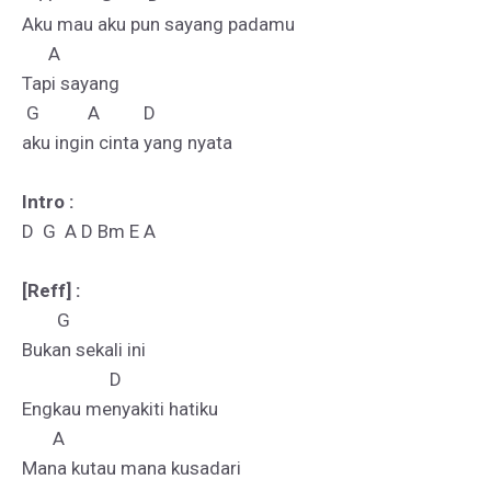
Aku mau aku pun sayang padamu 

      A       

Tapi sayang 

 G           A          D

aku ingin cinta yang nyata

Intro :
D  G  A D Bm E A

[Reff] :
        G

Bukan sekali ini 

                    D

Engkau menyakiti hatiku 

       A             

Mana kutau mana kusadari 
