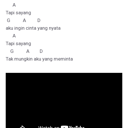
      A       

Tapi sayang 

 G           A          D

aku ingin cinta yang nyata

      A       

Tapi sayang 

    G           A         D
