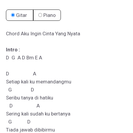
Gitar
Piano
Chord Aku Ingin Cinta Yang Nyata

Intro :
D  G  A D Bm E A

D                    A

Setiap kali ku memandangmu

  G                D

Seribu tanya di hatiku 

   D                    A

Sering kali sudah ku bertanya 

  G             D

Tiada jawab dibibirmu
