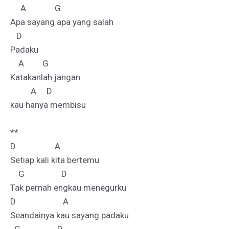
     A              G

Apa sayang apa yang salah 

   D

Padaku

    A         G                                      

Katakanlah jangan 

          A     D

kau hanya membisu

** 

D                   A

Setiap kali kita bertemu 

    G                  D

Tak pernah engkau menegurku 

D                       A

Seandainya kau sayang padaku
