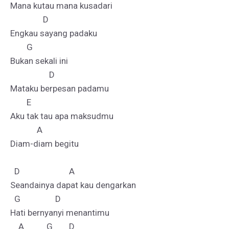
Mana kutau mana kusadari 

                D 

Engkau sayang padaku 

        G

Bukan sekali ini 

                   D 

Mataku berpesan padamu 

        E  

Aku tak tau apa maksudmu 

             A

Diam-diam begitu

  D                        A

Seandainya dapat kau dengarkan 

  G                 D 

Hati bernyanyi menantimu 

    A           G        D
