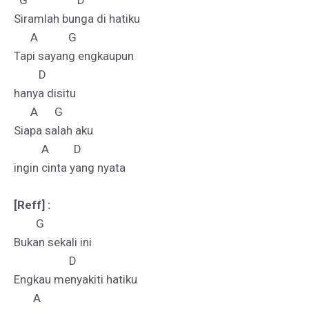
  G                  D

Siramlah bunga di hatiku 

      A           G      

Tapi sayang engkaupun 

         D  

hanya disitu

      A      G            

Siapa salah aku 

          A         D

ingin cinta yang nyata

[Reff] :
        G

Bukan sekali ini 

                    D

Engkau menyakiti hatiku 

       A             
