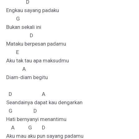
                D 

Engkau sayang padaku 

        G

Bukan sekali ini 

                   D 

Mataku berpesan padamu 

        E  

Aku tak tau apa maksudmu 

             A

Diam-diam begitu

  D                        A

Seandainya dapat kau dengarkan 

  G                 D 

Hati bernyanyi menantimu 

    A           G        D

Aku mau aku pun sayang padamu 
