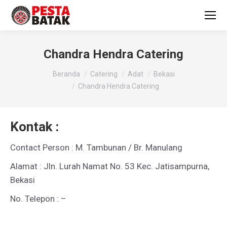
Chandra Hendra Catering
You are here:
Beranda
Catering
Adat
Bekasi
Chandra Hendra Catering
Kontak :
Contact Person : M. Tambunan / Br. Manulang
Alamat : Jln. Lurah Namat No. 53 Kec. Jatisampurna,
Bekasi
No. Telepon : –