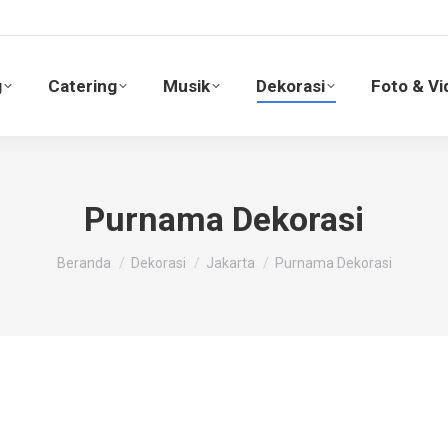
g
Catering
Musik
Dekorasi
Foto & V
g
Catering
Musik
Dekorasi
Foto & Vi
Purnama Dekorasi
You are here:
Beranda
Dekorasi
Jakarta
Purnama Dekorasi