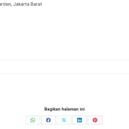
arden, Jakarta Barat
Bagikan halaman ini
Share
Share
Share
Share
Share