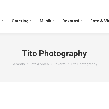
g
Catering
Musik
Dekorasi
Foto & V
g
Catering
Musik
Dekorasi
Foto & Vi
Tito Photography
You are here:
Beranda
Foto & Video
Jakarta
Tito Photography