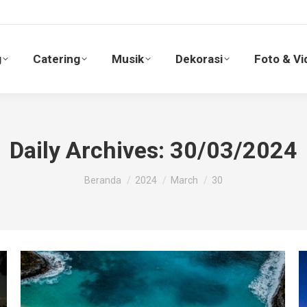
g
Catering
Musik
Dekorasi
Foto & V
g
Catering
Musik
Dekorasi
Foto & Vi
Daily Archives:
30/03/2024
You are here:
Beranda
2024
March
30