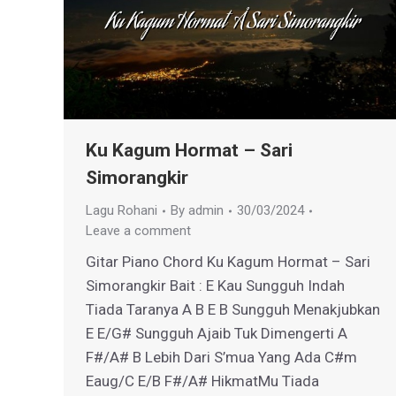
Ku Kagum Hormat – Sari
Simorangkir
Lagu Rohani
By
admin
30/03/2024
Leave a comment
Gitar Piano Chord Ku Kagum Hormat – Sari
Simorangkir Bait : E Kau Sungguh Indah
Tiada Taranya A B E B Sungguh Menakjubkan
E E/G# Sungguh Ajaib Tuk Dimengerti A
F#/A# B Lebih Dari S’mua Yang Ada C#m
Eaug/C E/B F#/A# HikmatMu Tiada