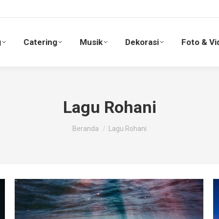
g
Catering
Musik
Dekorasi
Foto & V
g
Catering
Musik
Dekorasi
Foto & Vi
Lagu Rohani
You are here:
Beranda
Lagu Rohani