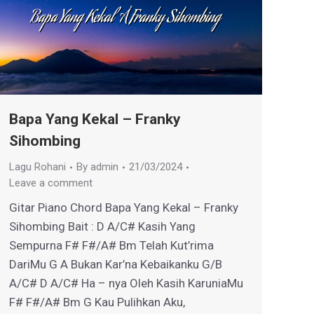
Bapa Yang Kekal – Franky
Sihombing
Lagu Rohani
By
admin
21/03/2024
Leave a comment
Gitar Piano Chord Bapa Yang Kekal – Franky
Sihombing Bait : D A/C# Kasih Yang
Sempurna F# F#/A# Bm Telah Kut’rima
DariMu G A Bukan Kar’na Kebaikanku G/B
A/C# D A/C# Ha – nya Oleh Kasih KaruniaMu
F# F#/A# Bm G Kau Pulihkan Aku,