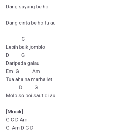
Dang sayang be ho

Dang cinta be ho tu au

             C   

Lebih baik jomblo

D          G

Daripada galau

Em  G           Am

Tua aha na marhallet

           D          G

Molo so boi saut di au

[Musik] :
G C D Am
