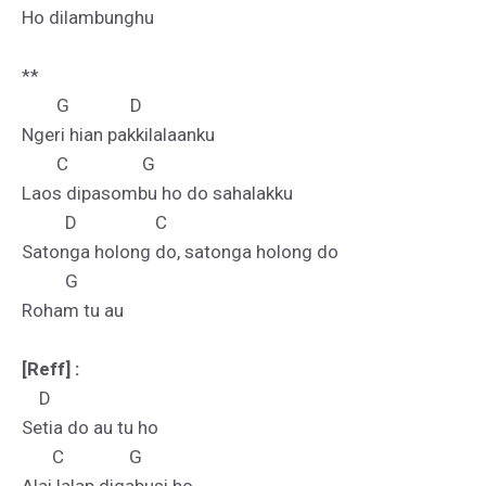
Ho dilambunghu

**

        G              D

Ngeri hian pakkilalaanku

        C                 G

Laos dipasombu ho do sahalakku

          D                  C

Satonga holong do, satonga holong do

          G

Roham tu au

[Reff] :
    D

Setia do au tu ho

       C               G
