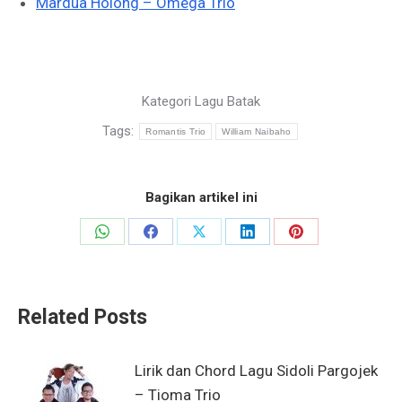
Mardua Holong – Omega Trio
Kategori
Lagu Batak
Tags:
Romantis Trio
William Naibaho
Bagikan artikel ini
Share
Share
Share
Share
Share
on
on
on
on
on
WhatsApp
Facebook
X
LinkedIn
Pinterest
Related Posts
Lirik dan Chord Lagu Sidoli Pargojek
– Tioma Trio