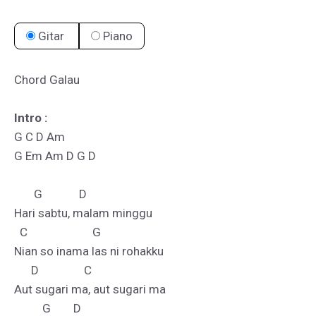
Gitar
Piano
Chord Galau

Intro :
G C D Am

G Em Am D G D

       G             D

Hari sabtu, malam minggu

  C                       G

Nian so inama las ni rohakku

      D                C

Aut sugari ma, aut sugari ma

          G        D
