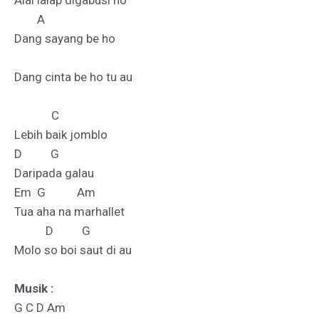
Alai lalap digabusi ho

        A

Dang sayang be ho

Dang cinta be ho tu au

             C   

Lebih baik jomblo

D          G

Daripada galau

Em  G           Am

Tua aha na marhallet

           D          G

Molo so boi saut di au

Musik :
G C D Am
