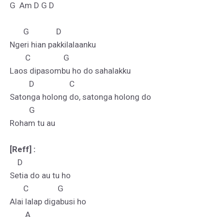
G  Am D G D

       G              D

Ngeri hian pakkilalaanku

        C                 G

Laos dipasombu ho do sahalakku

          D                  C

Satonga holong do, satonga holong do

          G

Roham tu au

[Reff] :
    D

Setia do au tu ho

       C               G

Alai lalap digabusi ho

        A
