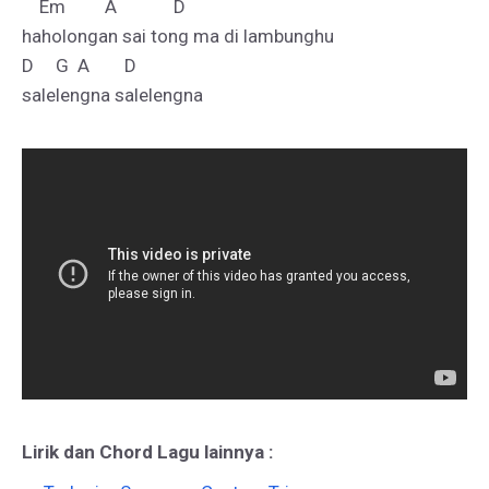
    Em         A             D

haholongan sai tong ma di lambunghu

D     G  A        D

Lirik dan Chord Lagu lainnya :