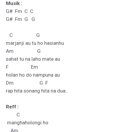
Musik :
G#  Fm  C  C

G#  Fm  G   G

   C                    G

marjanji au tu ho hasianhu

Am                    G

sahat tu na laho mate au

F                   Em

holan ho do nampuna au

Dm                      G  F

rap hita sonang hita na dua..

Reff :
         C        

 manghaholongi ho

    Am
