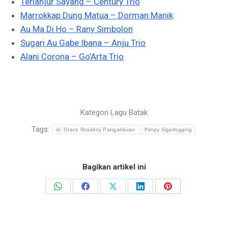
Terlanjur Sayang – Century Trio
Marrokkap Dung Matua – Dorman Manik
Au Ma Di Ho – Rany Simbolon
Sugari Au Gabe Ibana – Anju Trio
Alani Corona – Go’Arta Trio
Kategori
Lagu Batak
Tags:
dr. Grace Roseliny Pangaribuan
Pimpy Sigalingging
Bagikan artikel ini
Share
Share
Share
Share
Share
on
on
on
on
on
WhatsApp
Facebook
X
LinkedIn
Pinterest