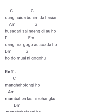
     C                  G

dung huida bohim da hasian

    Am                   G

husadari sai naeng di au ho

F                     Em

dang margogo au soada ho

Dm              G

ho do mual ni gogohu

Reff :
        C        

manghaholongi ho

   Am

mambahen las ni rohangku

         Dm
