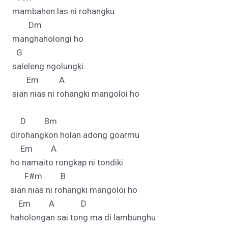
 mambahen las ni rohangku

         Dm

 manghaholongi ho

   G

 saleleng ngolungki..

        Em          A  

 sian nias ni rohangki mangoloi ho

     D         Bm     

dirohangkon holan adong goarmu

     Em         A

ho namaito rongkap ni tondiki

       F#m         B

sian nias ni rohangki mangoloi ho

    Em         A             D

haholongan sai tong ma di lambunghu
