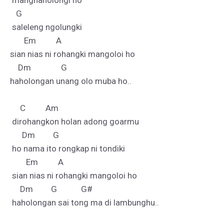
 manghaholongi ho

   G

 saleleng ngolungki

       Em          A  

sian nias ni rohangki mangoloi ho

    Dm               G

haholongan unang olo muba ho..

     C          Am

 dirohangkon holan adong goarmu

      Dm         G

 ho nama ito rongkap ni tondiki

        Em          A

 sian nias ni rohangki mangoloi ho

     Dm         G            G#

 haholongan sai tong ma di lambunghu..
