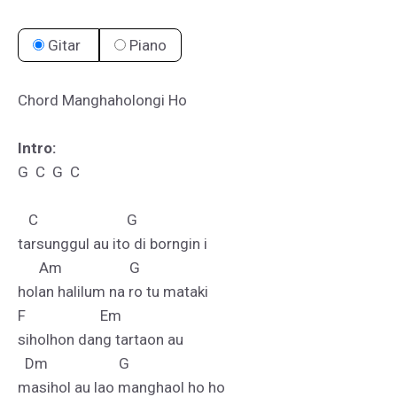
Gitar
Piano
Chord Manghaholongi Ho

Intro:
G  C  G  C

   C                         G

tarsunggul au ito di borngin i

      Am                   G

holan halilum na ro tu mataki

F                     Em

siholhon dang tartaon au

  Dm                    G

masihol au lao manghaol ho ho
