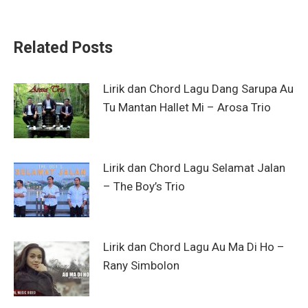
on
on
on
on
on
WhatsApp
Facebook
X
LinkedIn
Pinterest
Related Posts
Lirik dan Chord Lagu Dang Sarupa Au
Tu Mantan Hallet Mi – Arosa Trio
Lirik dan Chord Lagu Selamat Jalan
– The Boy’s Trio
Lirik dan Chord Lagu Au Ma Di Ho –
Rany Simbolon