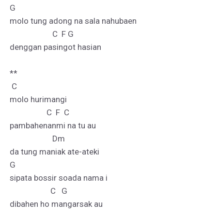
G

molo tung adong na sala nahubaen

                      C  F G

denggan pasingot hasian

**

 C    

molo hurimangi

                   C  F  C

pambahenanmi na tu au

                      Dm

da tung maniak ate-ateki

G

sipata bossir soada nama i

                     C   G

dibahen ho mangarsak au
