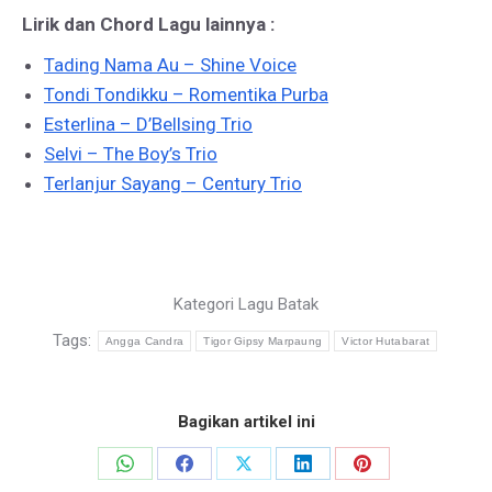
Lirik dan Chord Lagu lainnya :
Tading Nama Au – Shine Voice
Tondi Tondikku – Romentika Purba
Esterlina – D’Bellsing Trio
Selvi – The Boy’s Trio
Terlanjur Sayang – Century Trio
Kategori
Lagu Batak
Tags:
Angga Candra
Tigor Gipsy Marpaung
Victor Hutabarat
Bagikan artikel ini
Share
Share
Share
Share
Share