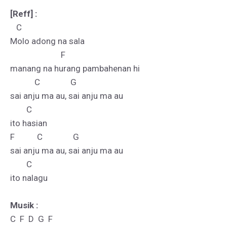
[Reff] :
   C

Molo adong na sala

                         F

manang na hurang pambahenan hi

            C               G

sai anju ma au, sai anju ma au

        C

ito hasian

F           C               G

sai anju ma au, sai anju ma au

        C       

ito nalagu

Musik :
C  F  D  G  F
