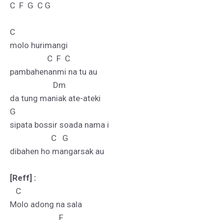
C  F  G  C G

C    

molo hurimangi

                   C  F  C

pambahenanmi na tu au

                      Dm

da tung maniak ate-ateki

G

sipata bossir soada nama i

                     C   G

dibahen ho mangarsak au

[Reff] :
   C

Molo adong na sala

                         F
