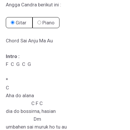
Angga Candra berikut ini :
Gitar
Piano
Chord Sai Anju Ma Au

Intro :
F  C  G  C  G 

*

C

Aha do alana

                      C F C

dia do bossirna, hasian

                        Dm

umbahen sai muruk ho tu au
