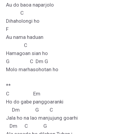
Au do baoa naparjolo

            C

Dihaholongi ho

F

Au nama haduan

               C

Hamagoan sian ho

G                 C  Dm G

Molo marhasohotan ho

**

C                    Em

Ho do gabe panggoaranki

     Dm             G         C

Jala ho na lao manjujung goarhi

   Dm      C             G
