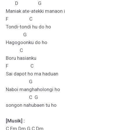
        D                 G

Maniak ate-atekki manaon i

F                  C

Tondi-tondi hu do ho

               G

Hagogoonku do ho

            C

Boru hasianku

F                   C

Sai dapot ho ma haduan

                    G

Naboi manghaholongi ho

                    C  G

songon nahubaen tu ho

[Musik] :
C Em Dm G C Dm
