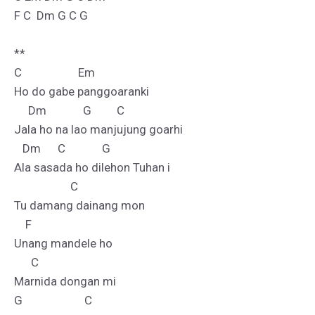
F C  Dm G C G

**

C                    Em

Ho do gabe panggoaranki

     Dm             G         C

Jala ho na lao manjujung goarhi

   Dm      C             G

Ala sasada ho dilehon Tuhan i

                    C

Tu damang dainang mon

    F

Unang mandele ho

      C

Marnida dongan mi

G                      C
