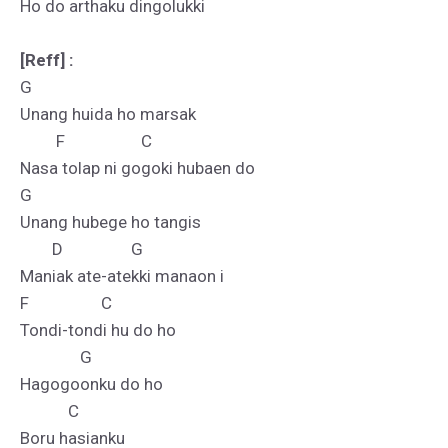
Ho do arthaku dingolukki

[Reff] :
G

Unang huida ho marsak

         F                   C

Nasa tolap ni gogoki hubaen do

G   

Unang hubege ho tangis

        D                 G

Maniak ate-atekki manaon i

F                  C

Tondi-tondi hu do ho

               G

Hagogoonku do ho

            C

Boru hasianku
