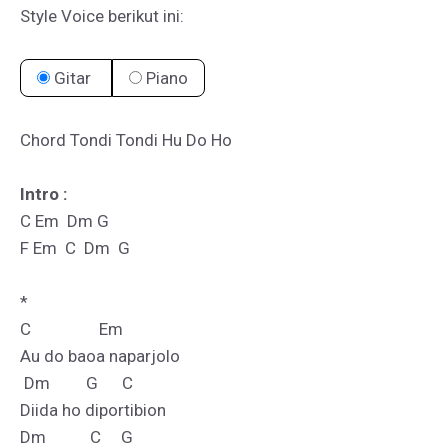
Style Voice berikut ini:
Gitar
Piano
Chord Tondi Tondi Hu Do Ho

Intro :
C Em  Dm G

F Em  C  Dm  G

*

C                 Em

Au do baoa naparjolo

 Dm         G      C

Diida ho diportibion

Dm           C     G
