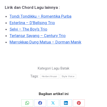
Lirik dan Chord Lagu lainnya :
Tondi Tondikku – Romentika Purba
Esterlina – D’Bellsing Trio
Selvi – The Boy’s Trio
Terlanjur Sayang – Century Trio
Marrokkap Dung Matua – Dorman Manik
Kategori
Lagu Batak
Tags:
Herbet Aruan
Style Voice
Bagikan artikel ini
Share
Share
Share
Share
Share