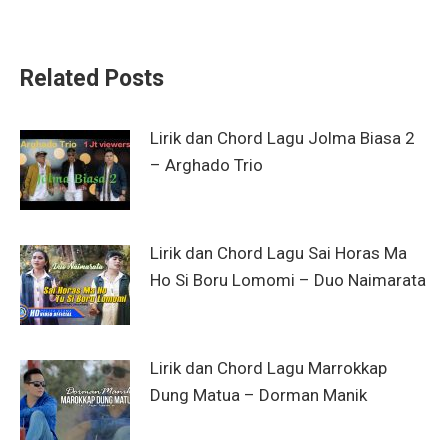
on
on
on
on
on
WhatsApp
Facebook
X
LinkedIn
Pinterest
Related Posts
Lirik dan Chord Lagu Jolma Biasa 2
– Arghado Trio
Lirik dan Chord Lagu Sai Horas Ma
Ho Si Boru Lomomi – Duo Naimarata
Lirik dan Chord Lagu Marrokkap
Dung Matua – Dorman Manik