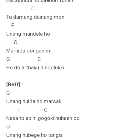
Ala sasada ho dilehon Tuhan i

                    C

Tu damang dainang mon

    F

Unang mandele ho

      C

Marnida dongan mi

G                      C

Ho do arthaku dingolukki

[Reff] :
G

Unang huida ho marsak

         F                   C

Nasa tolap ni gogoki hubaen do

G   

Unang hubege ho tangis
