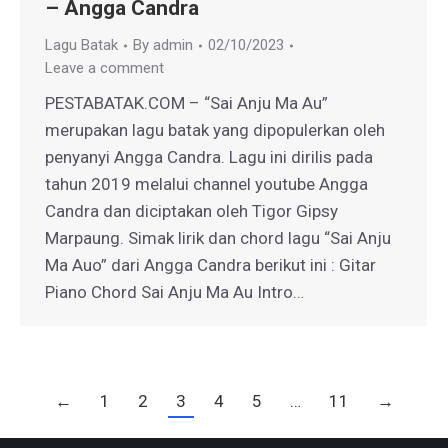
– Angga Candra
Lagu Batak
By
admin
02/10/2023
Leave a comment
PESTABATAK.COM – “Sai Anju Ma Au”
merupakan lagu batak yang dipopulerkan oleh
penyanyi Angga Candra. Lagu ini dirilis pada
tahun 2019 melalui channel youtube Angga
Candra dan diciptakan oleh Tigor Gipsy
Marpaung. Simak lirik dan chord lagu “Sai Anju
Ma Auo” dari Angga Candra berikut ini : Gitar
Piano Chord Sai Anju Ma Au Intro…
←
1
2
3
4
5
…
11
→