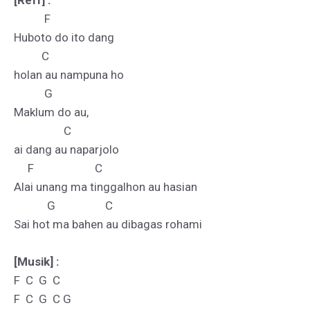
[Reff] :
           F                         

Huboto do ito dang 

          C

holan au nampuna ho

           G                                

Maklum do au, 

                  C

ai dang au naparjolo

     F                      C

Alai unang ma tinggalhon au hasian

            G                  C

Sai hot ma bahen au dibagas rohami

[Musik] :
F  C  G  C

F  C  G  C G
