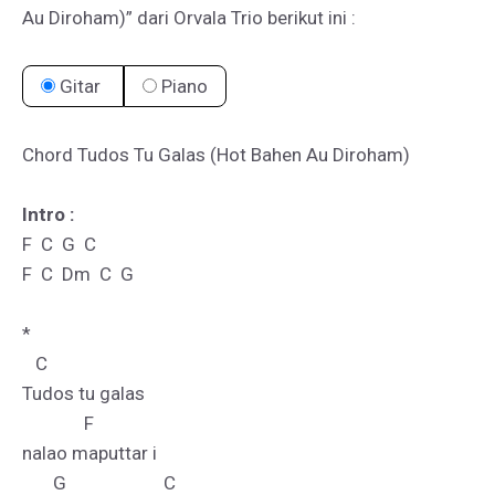
Au Diroham)” dari Orvala Trio berikut ini :
Gitar
Piano
Chord Tudos Tu Galas (Hot Bahen Au Diroham)

Intro : 
F  C  G  C

F  C  Dm  C  G

*

   C                       

Tudos tu galas 

              F

nalao maputtar i

       G                      C
