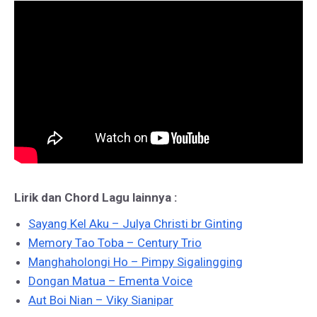
Lirik dan Chord Lagu lainnya :
Sayang Kel Aku – Julya Christi br Ginting
Memory Tao Toba – Century Trio
Manghaholongi Ho – Pimpy Sigalingging
Dongan Matua – Ementa Voice
Aut Boi Nian – Viky Sianipar