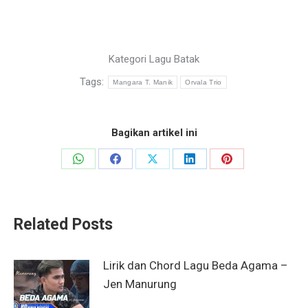
Kategori
Lagu Batak
Tags:
Mangara T. Manik
Orvala Trio
Bagikan artikel ini
Share
Share
Share
Share
Share
on
on
on
on
on
WhatsApp
Facebook
X
LinkedIn
Pinterest
Related Posts
Lirik dan Chord Lagu Beda Agama –
Jen Manurung