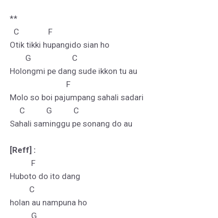
**

  C               F

Otik tikki hupangido sian ho

        G                     C

Holongmi pe dang sude ikkon tu au

                             F

Molo so boi pajumpang sahali sadari

     C           G           C

Sahali saminggu pe sonang do au

[Reff] :
           F                         

Huboto do ito dang 

          C

holan au nampuna ho

           G                                
